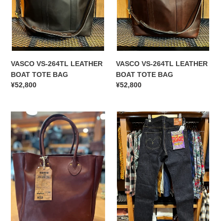
VASCO VS-264TL LEATHER
VASCO VS-264TL LEATHER
BOAT TOTE BAG
BOAT TOTE BAG
通
¥52,800
通
¥52,800
常
常
価
価
vasco
格
S510XX25oz-
格
LEATHER
SP
OLD
(25oz
TOTE
レ
BAG-
ギ
MEDIUM
ュ
ラ
ー
ス
ト