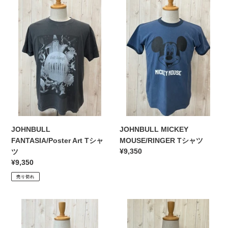
FANTASIA/Poster
MICKEY
Art
MOUSE/RINGER
T
T
シ
シ
ャ
ャ
ツ
ツ
JOHNBULL MICKEY
JOHNBULL
MOUSE/RINGER Tシャツ
FANTASIA/Poster Art Tシャ
通
¥9,350
ツ
常
通
¥9,350
価
常
売り切れ
格
価
格
JOHNBULL
JOHNBULL
MICKEY
ア
MOUSE/RINGER
ー