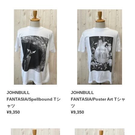
価
価
ツ
ツ
JOHNBULL
格
JOHNBULL
格
FANTASIA/Spellbound
FANTASIA/Poster
T
Art
シ
T
ャ
シ
ツ
ャ
ツ
JOHNBULL
JOHNBULL
FANTASIA/Spellbound Tシ
FANTASIA/Poster Art Tシャ
ャツ
ツ
通
¥9,350
通
¥9,350
常
常
価
価
JOHNBULL
格
JOHNBULL
格