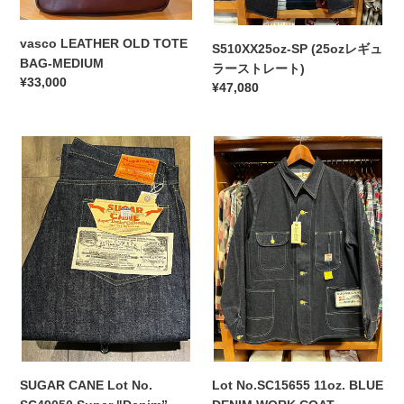
レ
ー
vasco LEATHER OLD TOTE
ト)
S510XX25oz-SP (25ozレギュ
BAG-MEDIUM
ラーストレート)
通
¥33,000
通
¥47,080
常
常
価
価
格
SUGAR
Lot
格
CANE
No.SC15655
Lot
11oz.
No.
BLUE
SC49050
DENIM
Super
WORK
"Denim”
COAT
Collectibles
#50
13.5oz.
DENIM
WAIST
OVERALLS
SUGAR CANE Lot No.
Lot No.SC15655 11oz. BLUE
"1940’s