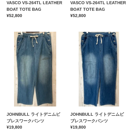
VASCO VS-264TL LEATHER
VASCO VS-264TL LEATHER
BOAT TOTE BAG
BOAT TOTE BAG
通
¥52,800
通
¥52,800
常
常
価
価
JOHNBULL
格
JOHNBULL
格
ラ
ラ
イ
イ
ト
ト
デ
デ
ニ
ニ
ム
ム
ビ
ビ
ブ
ブ
レ
レ
ス
ス
ワ
ワ
ー
ー
JOHNBULL ライトデニムビ
JOHNBULL ライトデニムビ
ク
ク
ブレスワークパンツ
ブレスワークパンツ
パ
パ
通
¥19,800
通
¥19,800
ン
ン
常
常