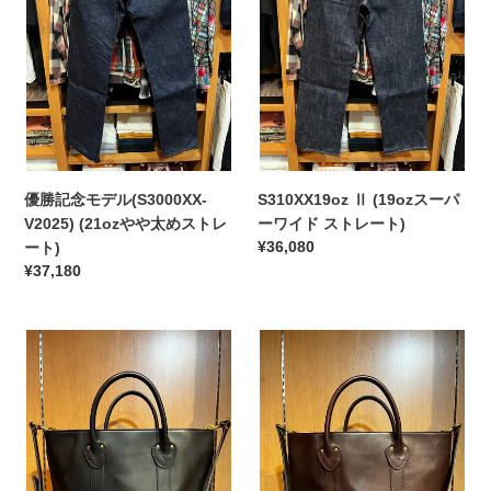
モ
ー
デ
パ
ル
ー
(S3000XX-
ワ
V2025)
イ
(21oz
ド
や
ス
や
ト
太
レ
優勝記念モデル(S3000XX-
S310XX19oz Ⅱ (19ozスーパ
め
ー
V2025) (21ozやや太めストレ
ーワイド ストレート)
ス
ト)
通
¥36,080
ート)
ト
常
通
¥37,180
レ
価
常
格
ー
価
VASCO
格
VASCO
ト)
VS-
VS-
264TL
264TL
LEATHER
LEATHER
BOAT
BOAT
TOTE
TOTE
BAG
BAG