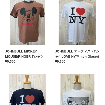
T
テ
シ
ィ
ャ
ス
ツ
ト
T
シ
ャ
(I
LOVE
NY/Milton
JOHNBULL MICKEY
JOHNBULL アーティストTシ
Glaser)
MOUSE/RINGER Tシャツ
ャ(I LOVE NY/Milton Glaser)
通
¥9,350
通
¥9,350
常
常
価
価
JOHNBULL
格
JOHNBULL
格
ア
PEANUTS
ー
SHADE
テ
GANG
ィ
T
ス
シ