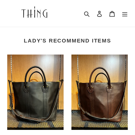
コ
ン
検索
ログイン
カート
テ
ン
ツ
に
LADY'S RECOMMEND ITEMS
ス
キ
ッ
VASCO
VASCO
プ
VS-
VS-
す
264TL
264TL
る
LEATHER
LEATHER
BOAT
BOAT
TOTE
TOTE
BAG
BAG