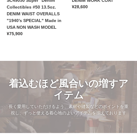
SC49050 Super "Denim”
DENIM WORK COAT
SPECIAL"
通
¥28,600
Collectibles #50 13.5oz.
Made
常
DENIM WAIST OVERALLS
in
価
"1940’s SPECIAL" Made in
格
USA
USA NON WASH MODEL
NON
通
¥75,900
WASH
常
MODEL
価
格
着込むほど風合いの増すア
イテム
長く愛用していただけるよう、素材や縫製などのポイントを重
視し、ずっと使える着心地のよいアイテムを揃えております