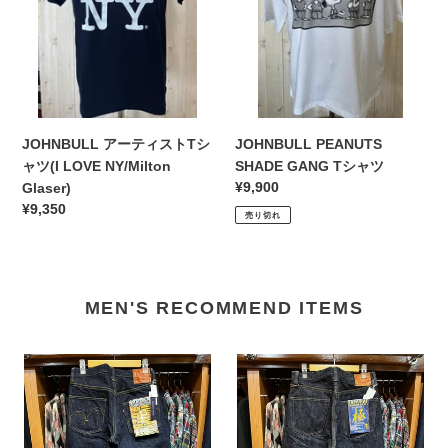
ト
ャ
T
ツ
シ
ャ
ツ
(I
LOVE
JOHNBULL アーティストTシ
JOHNBULL PEANUTS
NY/Milton
ャツ(I LOVE NY/Milton
SHADE GANG Tシャツ
Glaser)
通
¥9,900
Glaser)
常
通
¥9,350
売り切れ
価
常
格
価
格
MEN'S RECOMMEND ITEMS
優
S310XX19oz
勝
Ⅱ
記
(19oz
念
ス